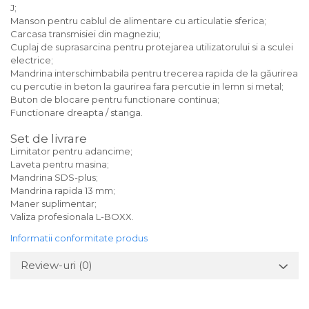
J;
Manson pentru cablul de alimentare cu articulatie sferica;
Carcasa transmisiei din magneziu;
Cuplaj de suprasarcina pentru protejarea utilizatorului si a sculei
electrice;
Mandrina interschimbabila pentru trecerea rapida de la găurirea
cu percutie in beton la gaurirea fara percutie in lemn si metal;
Buton de blocare pentru functionare continua;
Functionare dreapta / stanga.
Set de livrare
Limitator pentru adancime;
Laveta pentru masina;
Mandrina SDS-plus;
Mandrina rapida 13 mm;
Maner suplimentar;
Valiza profesionala L-BOXX.
Informatii conformitate produs
Review-uri
(0)