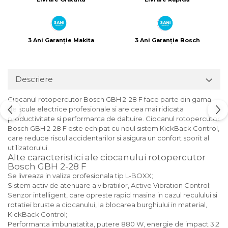
3 Ani Garanție Makita
3 Ani Garanție Bosch
Descriere
Ciocanul rotopercutor Bosch GBH 2-28 F face parte din gama
de scule electrice profesionale si are cea mai ridicata
productivitate si performanta de daltuire. Ciocanul rotopercutor
Bosch GBH 2-28 F este echipat cu noul sistem KickBack Control,
care reduce riscul accidentarilor si asigura un confort sporit al
utilizatorului.
Alte caracteristici ale ciocanului rotopercutor
Bosch GBH 2-28 F
Se livreaza in valiza profesionala tip L-BOXX;
Sistem activ de atenuare a vibratiilor, Active Vibration Control;
Senzor intelligent, care opreste rapid masina in cazul reculului si
rotatiei bruste a ciocanului, la blocarea burghiului in material,
KickBack Control;
Performanta imbunatatita, putere 880 W, energie de impact 3,2