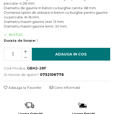
Încărcătoare
Polizoare de Banc
percutie: 4-28 mm;
Diametru de gaurire in beton cu burghie carota: 68 mm;
Polizoare Drepte
Domeniul optim de utilizare in beton cu burghie pentru gaurire
cu percutie: 8–16 mm;
Polizoare Unghiulare
Diametru maxim gaurire otel: 13 mm;
Rindele
Diametru maxim gaurire lemn: 30 mm.
Suflante
IN STOC
Durata de livrare:
1
Suflante cu Aer Cald
Șlefuitoare
ADAUGA IN COS
Cod Produs:
GBH2-28F
Ai nevoie de ajutor?
0752106776
Adauga la Favorite
Cere informatii
Livrare Gratuită
Livrare Rapidă