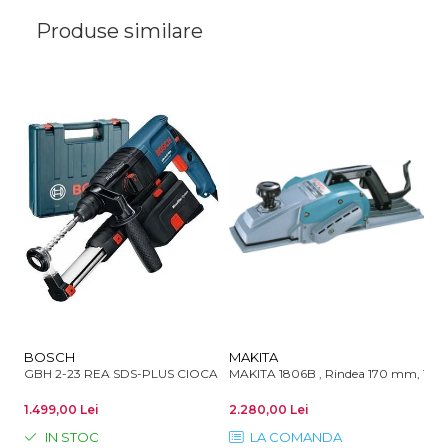
Produse similare
BOSCH
MAKITA
M
GBH 2-23 REA SDS-PLUS CIOCAN ROTOPERCUTOR 2.3J 710W
MAKITA 1806B , Rindea 170 mm, 12
MA
1.499,00 Lei
2.280,00 Lei
67
IN STOC
LA COMANDA