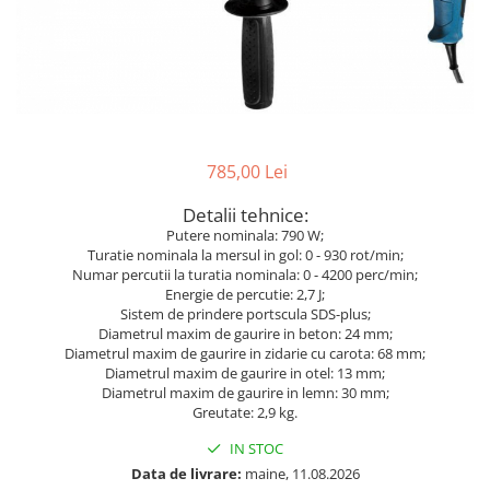
Lanterne
Foarfece de Tablă și Ștanțat
Tăiere cu Ferăstraie Sabie
Suflante de Grădină
Mașini de Găurit și Înșurubat
GARDURI ELECTRICE
Tăiere cu Ferăstraie Verticale
Tocătoare de Frunze și Crengi
Mașini de Tuns Gard Viu
Mașini de Frezat
Tăiere, Degroşare şi Periere
Trimmere
Mașini de Tuns Gazon
Mașini de Frezat Caneluri
Tăiere, Șlefuire şi Găurire cu
Mașini de Înșurubat cu Impact
Mașini de Frezat Nuturi
Diamant
Mașini de Șlefuit
Mașini de Găurit
785,00 Lei
uleiuri
Mașini Multifuncționale
Mașini de Găurit cu Percuție
Unelte Manuale
Detalii tehnice:
Putere nominala: 790 W;
Mașini Înșurubat pentru Gips
Mașini de Polișat
Valize de Protecție
Turatie nominala la mersul in gol: 0 - 930 rot/min;
Carton
Mașini de Tuns Gard Viu
Numar percutii la turatia nominala: 0 - 4200 perc/min;
Șlefuire și Lustruire
Polizoare Unghiulare
Energie de percutie: 2,7 J;
Mașini de Tăiat BCA
Sistem de prindere portscula SDS-plus;
Pulverizatoare
Diametrul maxim de gaurire in beton: 24 mm;
Mașini de Înșurubat cu Impuls
Diametrul maxim de gaurire in zidarie cu carota: 68 mm;
Rindele
Mașini de Înșurubat Electrice
Diametrul maxim de gaurire in otel: 13 mm;
Diametrul maxim de gaurire in lemn: 30 mm;
Suflante
Mașini de Înșurubat pentru Gips
Greutate: 2,9 kg.
Trimmere
Carton
IN STOC
Vibratoare Beton
Multicutter
Data de livrare:
maine, 11.08.2026