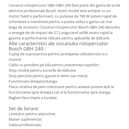
Ciocanul rotopercutor GBH GBH 240 face parte din gama de scule
electrice profesionale Bosch. Acest model este echipat cu un
motor fiabil si performant, cu puterea de 790 W sistem rapid de
schimbare a mandrinei pentru a putea utiliza o gama cat mai
larga de accesorii. Ciocanul rotopercutor Bosch GBH 240 dezvolta
o energie de de impact de 2,7 J asigurand astfel avans rapid la
gaurire si performante ridicate pentru aplicatiile de daltuire.
Alte caracteristici ale ciocanului rotopercutor
Bosch GBH 240 :
Cuplaj de suprasarcina pentru protejarea utilizatorului si a
masinii;
Cablu cu prindere pe bila pentru prevenirea ruperilor;
Stop rotatie pentru lucrarile de daltuire;
Stop percutie pentru gaurie in lemn sau metal;
Functionare dreapta/stanga;
Placa rotativa de perii colectoare pentru aceeasi putere atat la
funcţionarea spre dreapta cat si la functionarea spre stanga;
Reglare fara trepte a turatiei.
Set de livrare:
Limitator pentru adancime;
Maner suplimentar;
Valiza profesionala;