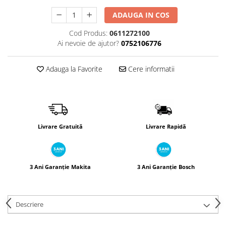
Încărcătoare
Polizoare de Banc
ADAUGA IN COS
Polizoare Drepte
Cod Produs:
0611272100
Polizoare Unghiulare
Ai nevoie de ajutor?
0752106776
Rindele
Suflante
Adauga la Favorite
Cere informatii
Suflante cu Aer Cald
Șlefuitoare
Livrare Gratuită
Livrare Rapidă
3 Ani Garanție Makita
3 Ani Garanție Bosch
Descriere