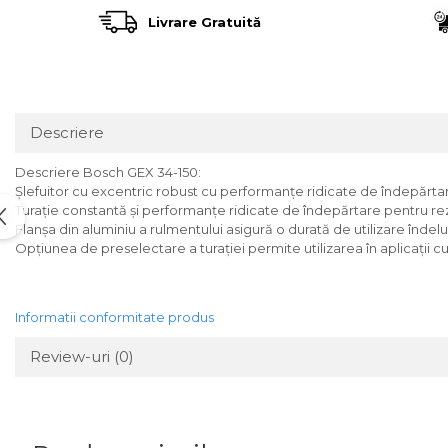
Încărcătoare
Polizoare de Banc
Livrare Gratuită
Polizoare Drepte
Polizoare Unghiulare
Rindele
Suflante
Descriere
Suflante cu Aer Cald
Descriere Bosch GEX 34-150:
Şlefuitor cu excentric robust cu performanţe ridicate de îndepărta
Șlefuitoare
Turaţie constantă şi performanţe ridicate de îndepărtare pentru rezu
Flanşa din aluminiu a rulmentului asigură o durată de utilizare îndelung
Opţiunea de preselectare a turaţiei permite utilizarea în aplicaţii c
Informatii conformitate produs
Review-uri
(0)