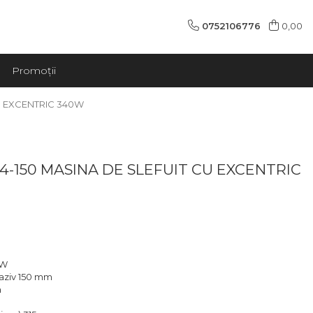
0752106776
0,00
Promoții
U EXCENTRIC 340W
4-150 MASINA DE SLEFUIT CU EXCENTRIC
 W
raziv 150 mm
m