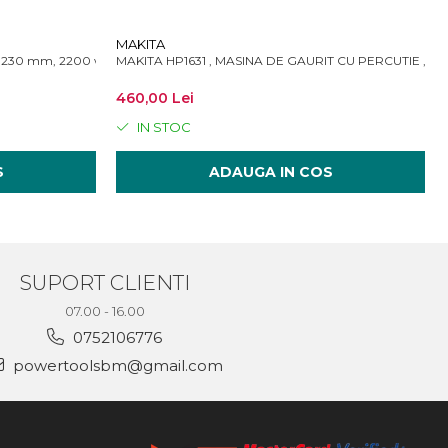
MAKITA
r 230 mm, 2200 w
MAKITA HP1631 , MASINA DE GAURIT CU PERCUTIE , 71
460,00 Lei
IN STOC
S
ADAUGA IN COS
SUPORT CLIENTI
07.00 - 16.00
0752106776
powertoolsbm@gmail.com