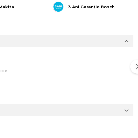
 Makita
3 Ani Garanție Bosch
icile