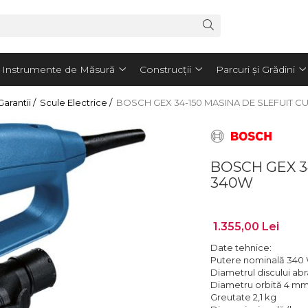
Instrumente de Măsură
Construcții
Parcuri și Grădini
arantii /
Scule Electrice /
BOSCH GEX 34-150 MASINA DE SLEFUIT C
BOSCH GEX 3
340W
1.355,00 Lei
Date tehnice:
Putere nominală 340
Diametrul discului ab
Diametru orbită 4 m
Greutate 2,1 kg