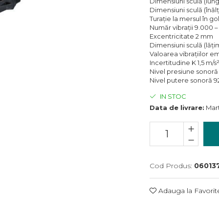
Dimensiuni sculă (lu
Dimensiuni sculă (înă
Turaţie la mersul în go
Număr vibraţii 9.000 –
Excentricitate 2 mm
Dimensiuni sculă (lăţ
Valoarea vibraţiilor e
Incertitudine K 1,5 m/s
Nivel presiune sonoră
Nivel putere sonoră 9
IN STOC
Data de livrare:
Mart
Cod Produs:
06013
Adauga la Favorit