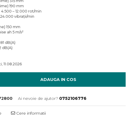
ngime) 315 mm
lţime) 190 mm
l 4.500 – 12.000 rot/min
 24.000 vibraţii/min
ime) 150 mm
mise ah 5 m/s²
²
 81 dB(A)
2 dB(A)
i, 11.08.2026
ADAUGA IN COS
72800
Ai nevoie de ajutor?
0752106776
e
Cere informatii