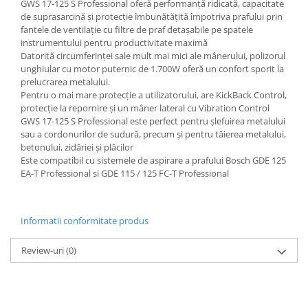
GWS 17-125 S Professional oferă performanță ridicată, capacitate
de suprasarcină și protecție îmbunătățită împotriva prafului prin
fantele de ventilație cu filtre de praf detașabile pe spatele
instrumentului pentru productivitate maximă
Datorită circumferinței sale mult mai mici ale mânerului, polizorul
unghiular cu motor puternic de 1.700W oferă un confort sporit la
prelucrarea metalului.
Pentru o mai mare protecție a utilizatorului, are KickBack Control,
protecție la repornire și un mâner lateral cu Vibration Control
GWS 17-125 S Professional este perfect pentru șlefuirea metalului
sau a cordonurilor de sudură, precum și pentru tăierea metalului,
betonului, zidăriei și plăcilor
Este compatibil cu sistemele de aspirare a prafului Bosch GDE 125
EA-T Professional si GDE 115 / 125 FC-T Professional
Informatii conformitate produs
Review-uri
(0)