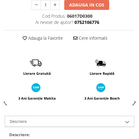
Încărcătoare
Polizoare de Banc
ADAUGA IN COS
Polizoare Drepte
Cod Produs:
06017D0300
Polizoare Unghiulare
Ai nevoie de ajutor?
0752106776
Rindele
Adauga la Favorite
Cere informatii
Suflante
Suflante cu Aer Cald
Șlefuitoare
Livrare Gratuită
Livrare Rapidă
3 Ani Garanție Makita
3 Ani Garanție Bosch
Descriere
Descriere: