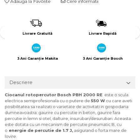
Adauga la Favorite
Cere informatii
Livrare Gratuită
Livrare Rapidă
3 Ani Garanție Makita
3 Ani Garanție Bosch
Descriere
Ciocanul rotopercutor
Bosch PBH 2000 RE
este o scula
electrica semiprofesionala cu o putere de
550 W
cu care aveti
posibilitatea sa realizati o varietate de activitati in gospodaria
dumneavoastra: gaurire cu percutie in beton, gaurire fara
percutie in lemn si otel, daltuire, insurubari/desurubari. Aceasta
este dotata cu un mecanism de percutie pneumatic B, cu
o
energie de percutie de 1.7 J,
asigurand o forta mare de
lovire.