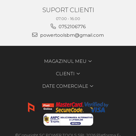
SUPORT CLIENTI
07.00 - 16.00
0752106776
powertoolsbm@gmail.com
MAGAZINUL MEU
CLIENTI
DATE COMERCIALE
©Copyright SC POWER TOOLS SRL 2026
Platforma E-