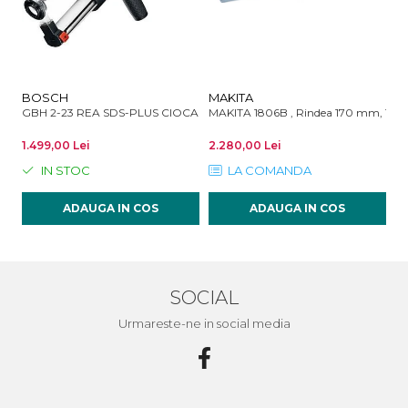
BOSCH
MAKITA
M
GBH 2-23 REA SDS-PLUS CIOCAN ROTOPERCUTOR 2.3J 710W
MAKITA 1806B , Rindea 170 mm, 12
MA
1.499,00 Lei
2.280,00 Lei
67
IN STOC
LA COMANDA
ADAUGA IN COS
ADAUGA IN COS
SOCIAL
Urmareste-ne in social media