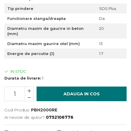
Încărcătoare
Polizoare de Banc
Tip prindere
SDS Plus
Polizoare Drepte
Functionare stanga/dreapta
Da
Polizoare Unghiulare
Diametru maxim de gaurire in beton
20
Rindele
(mm)
Suflante
Diametru maxim gaurire otel (mm)
13
Suflante cu Aer Cald
Energie de percutie (J)
1.7
Șlefuitoare
IN STOC
Durata de livrare:
1
ADAUGA IN COS
Cod Produs:
PBH2000RE
Ai nevoie de ajutor?
0752106776