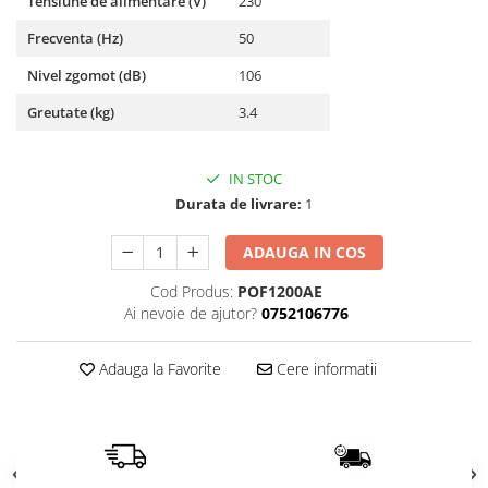
Tensiune de alimentare (V)
230
Încărcătoare
Polizoare de Banc
Frecventa (Hz)
50
Polizoare Drepte
Polizoare Unghiulare
Nivel zgomot (dB)
106
Rindele
Greutate (kg)
3.4
Suflante
Suflante cu Aer Cald
IN STOC
Durata de livrare:
1
Șlefuitoare
ADAUGA IN COS
Cod Produs:
POF1200AE
Ai nevoie de ajutor?
0752106776
Adauga la Favorite
Cere informatii