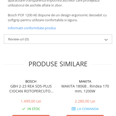
aparatoare transparenta impotriva aschiilor care protejeaza
utilizatorul de aschiile aflate in zbor.
Bosch POF 1200 AE dispune de un design ergonomic deosebit cu
softgrip pentru utilizare confortabila si sigura.
Informatii conformitate produs
Review-uri
(0)
PRODUSE SIMILARE
BOSCH
MAKITA
GBH 2-23 REA SDS-PLUS
MAKITA 1806B , Rindea 170
CIOCAN ROTOPERCUTOR
mm, 1200W
2.3J 710W
1.499,00 Lei
2.280,00 Lei
IN STOC
LA COMANDA