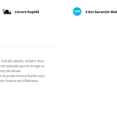
Livrare Rapidă
3 Ani Garanție Ma
Inel din plastic, izolator bun,
rmei speciale apa se scurge cu
timp de ploaie.
at se poate monta foarte ușor.
m înainte de înfiletarea