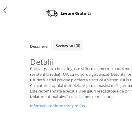
Încărcătoare
Polizoare de Banc
Polizoare Drepte
Livrare Gratuită
Polizoare Unghiulare
Rindele
Suflante
Review-uri
(0)
Descriere
Suflante cu Aer Cald
Șlefuitoare
Detalii
Potrivit pentru benzi înguste și fir cu diametrul max. 6 mm. 
rezistent la radiații UV, cu holșurub galvanizat. Datorită fo
ușurință, astfel previne pierderea electrică a sistemului în 
Cu ajutorul capului de înfiletare și cu o mașină de înșurub
Este recomandată execuția unei găuri pregătitoare de Ø4 m
izolatorului, mai ales în cazul lemnelor mai dure.
Informatii conformitate produs