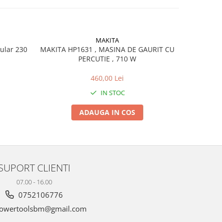
MAKITA
ular 230
MAKITA HP1631 , MASINA DE GAURIT CU
MA
PERCUTIE , 710 W
ROTOP
460,00 Lei
IN STOC
ADAUGA IN COS
SUPORT CLIENTI
07.00 - 16.00
0752106776
owertoolsbm@gmail.com