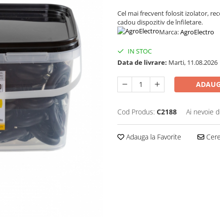
Cel mai frecvent folosit izolator, r
cadou dispozitiv de înfiletare.
Marca:
AgroElectro
IN STOC
Data de livrare:
Marti, 11.08.2026
ADAUG
Cod Produs:
C2188
Ai nevoie d
Adauga la Favorite
Cere 