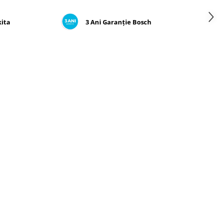
kita
3 Ani Garanție Bosch