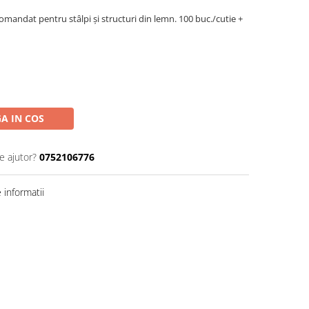
ecomandat pentru stâlpi și structuri din lemn. 100 buc./cutie +
A IN COS
e ajutor?
0752106776
informatii