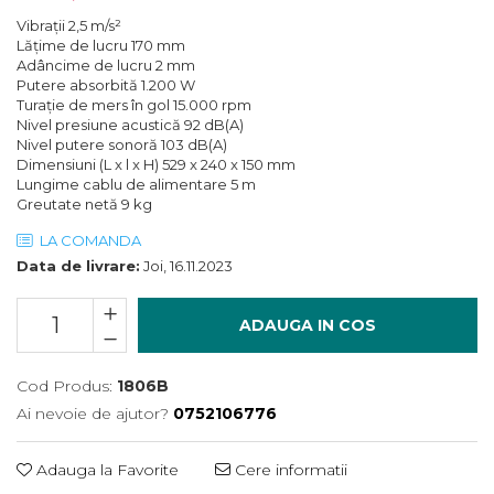
Lanterne
Foarfece de Tablă și Ștanțat
Tăiere cu Ferăstraie Sabie
Suflante de Grădină
Vibrații 2,5 m/s²
Mașini de Găurit și Înșurubat
GARDURI ELECTRICE
Lățime de lucru 170 mm
Tăiere cu Ferăstraie Verticale
Tocătoare de Frunze și Crengi
Adâncime de lucru 2 mm
Mașini de Tuns Gard Viu
Mașini de Frezat
Putere absorbită 1.200 W
Tăiere, Degroşare şi Periere
Trimmere
Mașini de Tuns Gazon
Mașini de Frezat Caneluri
Turaţie de mers în gol 15.000 rpm
Tăiere, Șlefuire şi Găurire cu
Nivel presiune acustică 92 dB(A)
Mașini de Înșurubat cu Impact
Mașini de Frezat Nuturi
Diamant
Nivel putere sonoră 103 dB(A)
Dimensiuni (L x l x H) 529 x 240 x 150 mm
Mașini de Șlefuit
Mașini de Găurit
uleiuri
Lungime cablu de alimentare 5 m
Greutate netă 9 kg
Mașini Multifuncționale
Mașini de Găurit cu Percuție
Unelte Manuale
Mașini Înșurubat pentru Gips
Mașini de Polișat
LA COMANDA
Valize de Protecție
Carton
Data de livrare:
Joi, 16.11.2023
Mașini de Tuns Gard Viu
Șlefuire și Lustruire
Polizoare Unghiulare
Mașini de Tăiat BCA
ADAUGA IN COS
Pulverizatoare
Mașini de Înșurubat cu Impuls
Rindele
Mașini de Înșurubat Electrice
Cod Produs:
1806B
Suflante
Mașini de Înșurubat pentru Gips
Ai nevoie de ajutor?
0752106776
Trimmere
Carton
Vibratoare Beton
Multicutter
Adauga la Favorite
Cere informatii