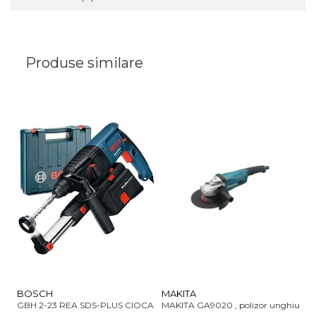
Produse similare
BOSCH
MAKITA
M
GBH 2-23 REA SDS-PLUS CIOCAN ROTOPERCUTOR 2.3J 710W
MAKITA GA9020 , polizor unghiular
MA