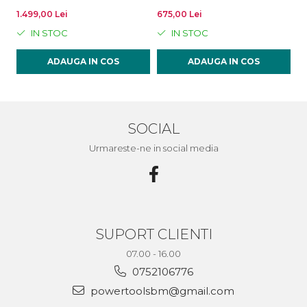
1.499,00 Lei
675,00 Lei
46
IN STOC
IN STOC
ADAUGA IN COS
ADAUGA IN COS
SOCIAL
Urmareste-ne in social media
SUPORT CLIENTI
07.00 - 16.00
0752106776
powertoolsbm@gmail.com