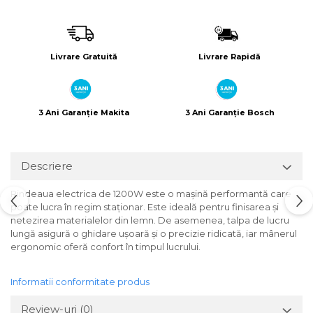
Încărcătoare
Polizoare de Banc
Polizoare Drepte
Polizoare Unghiulare
Livrare Gratuită
Livrare Rapidă
Rindele
Suflante
Suflante cu Aer Cald
3 Ani Garanție Makita
3 Ani Garanție Bosch
Șlefuitoare
Descriere
Rindeaua electrica de 1200W este o mașină performantă care
poate lucra în regim staționar. Este ideală pentru finisarea și
netezirea materialelor din lemn. De asemenea, talpa de lucru
lungă asigură o ghidare ușoară și o precizie ridicată, iar mânerul
ergonomic oferă confort în timpul lucrului.
Informatii conformitate produs
Review-uri
(0)