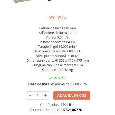
Lanterne
Foarfece de Tablă și Ștanțat
Tăiere cu Ferăstraie Sabie
Suflante de Grădină
Mașini de Găurit și Înșurubat
GARDURI ELECTRICE
Tăiere cu Ferăstraie Verticale
Tocătoare de Frunze și Crengi
Mașini de Tuns Gard Viu
Mașini de Frezat
950,00 Lei
Tăiere, Degroşare şi Periere
Trimmere
Mașini de Tuns Gazon
Mașini de Frezat Caneluri
Tăiere, Șlefuire şi Găurire cu
Lățime de lucru 110 mm
Mașini de Înșurubat cu Impact
Mașini de Frezat Nuturi
Adâncime de lucru 2 mm
Diamant
Vibrații 3,5 m/s²
Mașini de Șlefuit
Mașini de Găurit
uleiuri
Putere absorbită 840 W
-1
Turație în gol 16.000 min
Mașini Multifuncționale
Mașini de Găurit cu Percuție
Unelte Manuale
Nivel presiune acustică 88 dB(A)
Mașini Înșurubat pentru Gips
Mașini de Polișat
Nivel putere sonoră 99 dB(A)
Valize de Protecție
Dimensiuni (L x l x H) 355 x 175 x 175 mm
Carton
Mașini de Tuns Gard Viu
Șlefuire și Lustruire
Lungime cablu de alimentare 5 m
Polizoare Unghiulare
Greutate netă 4,1 kg
Mașini de Tăiat BCA
Pulverizatoare
IN STOC
Mașini de Înșurubat cu Impuls
Data de livrare:
poimaine, 12.08.2026
Rindele
Mașini de Înșurubat Electrice
Suflante
ADAUGA IN COS
Mașini de Înșurubat pentru Gips
Trimmere
Carton
Cod Produs:
1911B
Vibratoare Beton
Multicutter
Ai nevoie de ajutor?
0752106776