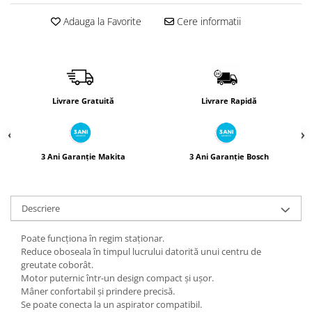
Încărcătoare
Polizoare de Banc
Adauga la Favorite
Cere informatii
Polizoare Drepte
Polizoare Unghiulare
Rindele
Suflante
Livrare Gratuită
Livrare Rapidă
Suflante cu Aer Cald
Șlefuitoare
3 Ani Garanție Makita
3 Ani Garanție Bosch
Descriere
Poate funcționa în regim staționar.
Reduce oboseala în timpul lucrului datorită unui centru de
greutate coborât.
Motor puternic într-un design compact și ușor.
Mâner confortabil și prindere precisă.
Se poate conecta la un aspirator compatibil.