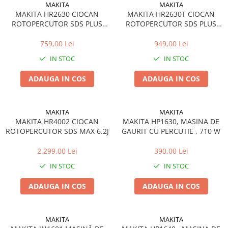
Încărcătoare
Polizoare de Banc
MAKITA
MAKITA
MAKITA HR2630 CIOCAN
MAKITA HR2630T CIOCAN
Polizoare Drepte
ROTOPERCUTOR SDS PLUS
ROTOPERCUTOR SDS PLUS
2.4J
2.4J
Polizoare Unghiulare
759,00 Lei
949,00 Lei
Rindele
IN STOC
IN STOC
Suflante
ADAUGA IN COS
ADAUGA IN COS
Suflante cu Aer Cald
Șlefuitoare
MAKITA
MAKITA
MAKITA HR4002 CIOCAN
MAKITA HP1630, MASINA DE
ROTOPERCUTOR SDS MAX 6.2J
GAURIT CU PERCUTIE , 710 W
2.299,00 Lei
390,00 Lei
IN STOC
IN STOC
ADAUGA IN COS
ADAUGA IN COS
MAKITA
MAKITA