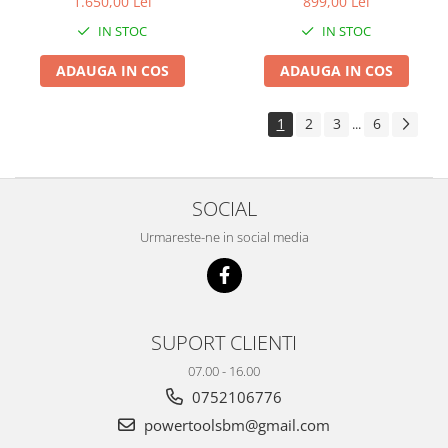
1.650,00 Lei
899,00 Lei
IN STOC
IN STOC
ADAUGA IN COS
ADAUGA IN COS
1
2
3
6
...
SOCIAL
Urmareste-ne in social media
SUPORT CLIENTI
07.00 - 16.00
0752106776
powertoolsbm@gmail.com