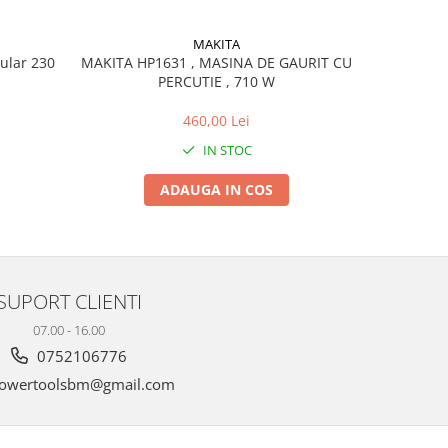
MAKITA
ular 230
MAKITA HP1631 , MASINA DE GAURIT CU
MA
PERCUTIE , 710 W
ROTOP
460,00 Lei
IN STOC
ADAUGA IN COS
SUPORT CLIENTI
07.00 - 16.00
0752106776
owertoolsbm@gmail.com