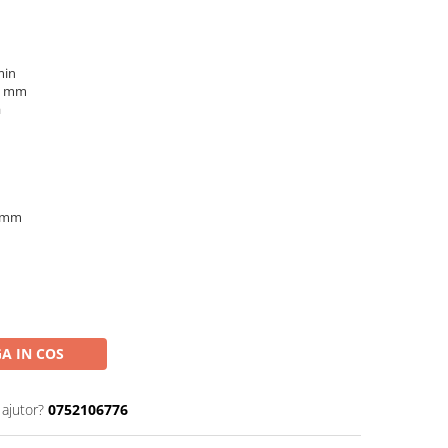
min
57 mm
ă
0 mm
A IN COS
 ajutor?
0752106776