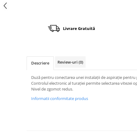
Încărcătoare
Polizoare de Banc
Polizoare Drepte
Polizoare Unghiulare
Livrare Gratuită
Rindele
Suflante
Suflante cu Aer Cald
Șlefuitoare
Review-uri
(0)
Descriere
Duză pentru conectarea unei instalații de aspirație pentru 
Controlul electronic al turației permite selectarea vitezei o
Nivel de zgomot redus.
Informatii conformitate produs