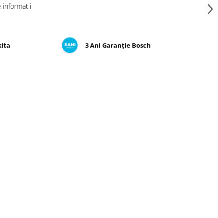
informatii
kita
3 Ani Garanție Bosch