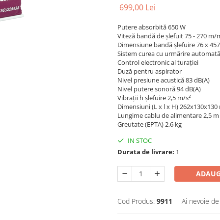
699,00 Lei
Putere absorbită 650 W
Viteză bandă de șlefuit 75 - 270 m/
Dimensiune bandă șlefuire 76 x 4
Sistem curea cu urmărire automat
Control electronic al turației
Duză pentru aspirator
Nivel presiune acustică 83 dB(A)
Nivel putere sonoră 94 dB(A)
Vibraţii h şlefuire 2,5 m/s²
Dimensiuni (L x l x H) 262x130x13
Lungime cablu de alimentare 2,5 m
Greutate (EPTA) 2,6 kg
IN STOC
Durata de livrare:
1
ADAUG
Cod Produs:
9911
Ai nevoie de