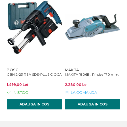
BOSCH
MAKITA
M
GBH 2-23 REA SDS-PLUS CIOCAN ROTOPERCUTOR 2.3J 710W
MAKITA 1806B , Rindea 170 mm, 12
MA
1.499,00 Lei
2.280,00 Lei
67
IN STOC
LA COMANDA
ADAUGA IN COS
ADAUGA IN COS