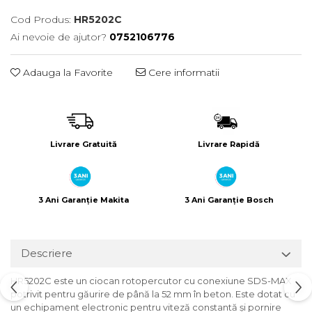
Încărcătoare
Polizoare de Banc
Cod Produs:
HR5202C
Polizoare Drepte
Ai nevoie de ajutor?
0752106776
Polizoare Unghiulare
Rindele
Adauga la Favorite
Cere informatii
Suflante
Suflante cu Aer Cald
Șlefuitoare
Livrare Gratuită
Livrare Rapidă
3 Ani Garanție Makita
3 Ani Garanție Bosch
Descriere
HR5202C este un ciocan rotopercutor cu conexiune SDS-MAX
potrivit pentru găurire de până la 52 mm în beton. Este dotat cu
un echipament electronic pentru viteză constantă și pornire