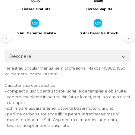
Livrare Gratuită
Livrare Rapidă
3 Ani Garanție Makita
3 Ani Garanție Bosch
Descriere
Fierastrau circular manual semiprofesional Makita M5802, 1050
W, diametru panza 190 mm
Caracteristici constructive:
- compact si usor, pentru toate lucrarile de tamplarie obisnuite;
- vedere excelenta in partea din fata a lamei, atat la stanga cat si
la dreapta;
- schimbare usoara a lamei datorita bazei motorului plat;
- perii de carbon usor accesibile pentru intretinerea masinii;
- maner ergonomic Soft Grip pentru o mai buna aderenta;
- livrat cu adaptor pentru aspirator.