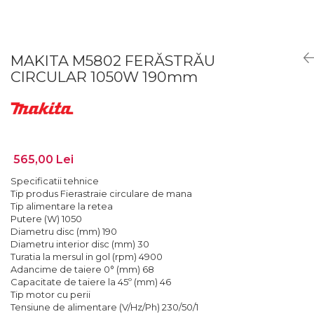
Lanterne
Foarfece de Tablă și Ștanțat
Tăiere cu Ferăstraie Sabie
Suflante de Grădină
Mașini de Găurit și Înșurubat
GARDURI ELECTRICE
Tăiere cu Ferăstraie Verticale
Tocătoare de Frunze și Crengi
Mașini de Tuns Gard Viu
Mașini de Frezat
Tăiere, Degroşare şi Periere
Trimmere
MAKITA M5802 FERĂSTRĂU
Mașini de Tuns Gazon
Mașini de Frezat Caneluri
CIRCULAR 1050W 190mm
Tăiere, Șlefuire şi Găurire cu
Mașini de Înșurubat cu Impact
Mașini de Frezat Nuturi
Diamant
Mașini de Șlefuit
Mașini de Găurit
uleiuri
Mașini Multifuncționale
Mașini de Găurit cu Percuție
Unelte Manuale
Mașini Înșurubat pentru Gips
Mașini de Polișat
Valize de Protecție
565,00 Lei
Carton
Mașini de Tuns Gard Viu
Șlefuire și Lustruire
Specificatii tehnice
Polizoare Unghiulare
Tip produs Fierastraie circulare de mana
Mașini de Tăiat BCA
Tip alimentare la retea
Pulverizatoare
Mașini de Înșurubat cu Impuls
Putere (W) 1050
Diametru disc (mm) 190
Rindele
Mașini de Înșurubat Electrice
Diametru interior disc (mm) 30
Suflante
Turatia la mersul in gol (rpm) 4900
Mașini de Înșurubat pentru Gips
Adancime de taiere 0° (mm) 68
Trimmere
Carton
Capacitate de taiere la 45º (mm) 46
Tip motor cu perii
Vibratoare Beton
Multicutter
Tensiune de alimentare (V/Hz/Ph) 230/50/1