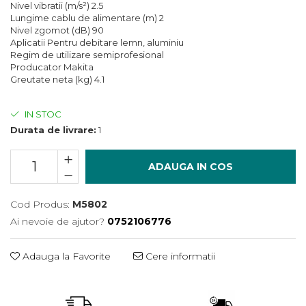
Încărcătoare
Polizoare de Banc
Nivel vibratii (m/s²) 2.5
Lungime cablu de alimentare (m) 2
Polizoare Drepte
Nivel zgomot (dB) 90
Aplicatii Pentru debitare lemn, aluminiu
Polizoare Unghiulare
Regim de utilizare semiprofesional
Producator Makita
Rindele
Greutate neta (kg) 4.1
Suflante
Suflante cu Aer Cald
IN STOC
Durata de livrare:
1
Șlefuitoare
ADAUGA IN COS
Cod Produs:
M5802
Ai nevoie de ajutor?
0752106776
Adauga la Favorite
Cere informatii