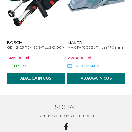
BOSCH
MAKITA
M
GBH 2-23 REA SDS-PLUS CIOCAN ROTOPERCUTOR 2.3J 710W
MAKITA 1806B , Rindea 170 mm, 12
MA
1.499,00 Lei
2.280,00 Lei
67
IN STOC
LA COMANDA
ADAUGA IN COS
ADAUGA IN COS
SOCIAL
Urmareste-ne in social media