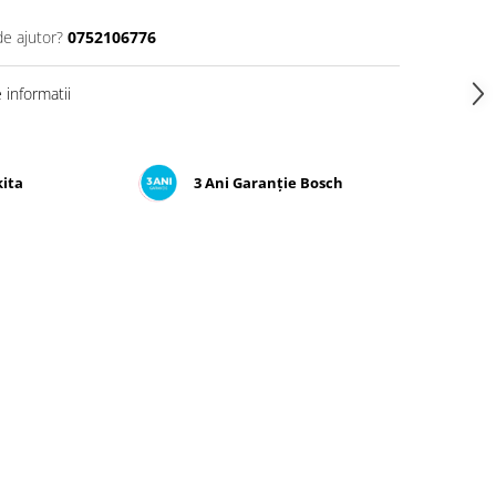
de ajutor?
0752106776
informatii
kita
3 Ani Garanție Bosch