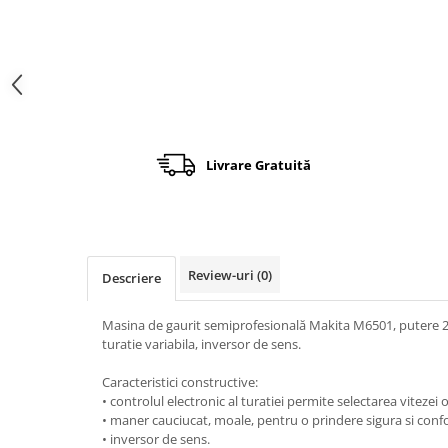
Încărcătoare
Polizoare de Banc
Polizoare Drepte
Polizoare Unghiulare
Rindele
Suflante
Suflante cu Aer Cald
Livrare Gratuită
Șlefuitoare
Review-uri
(0)
Descriere
Masina de gaurit semiprofesională Makita M6501, putere 
turatie variabila, inversor de sens.
Caracteristici constructive:
• controlul electronic al turatiei permite selectarea vitezei
• maner cauciucat, moale, pentru o prindere sigura si confort
• inversor de sens.