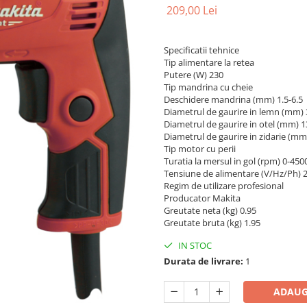
209,00 Lei
Specificatii tehnice
Tip alimentare la retea
Putere (W) 230
Tip mandrina cu cheie
Deschidere mandrina (mm) 1.5-6.5
Diametrul de gaurire in lemn (mm) 
Diametrul de gaurire in otel (mm) 1
Diametrul de gaurire in zidarie (mm
Tip motor cu perii
Turatia la mersul in gol (rpm) 0-450
Tensiune de alimentare (V/Hz/Ph) 
Regim de utilizare profesional
Producator Makita
Greutate neta (kg) 0.95
Greutate bruta (kg) 1.95
IN STOC
Durata de livrare:
1
ADAUG