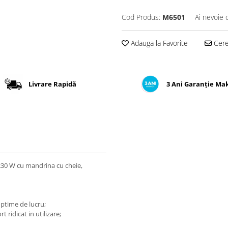
Cod Produs:
M6501
Ai nevoie 
Adauga la Favorite
Cere 
Livrare Rapidă
3 Ani Garanție Ma
230 W cu mandrina cu cheie,
 optime de lucru;
 ridicat in utilizare;