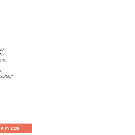
30
3
) 16
0
230/50/1
A IN COS