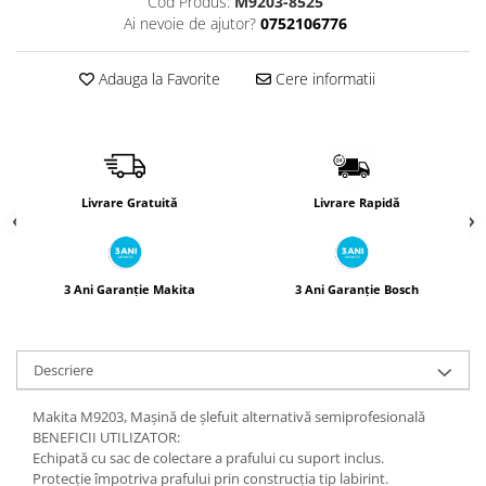
Cod Produs:
M9203-8525
Încărcătoare
Polizoare de Banc
Ai nevoie de ajutor?
0752106776
Polizoare Drepte
Polizoare Unghiulare
Adauga la Favorite
Cere informatii
Rindele
Suflante
Suflante cu Aer Cald
Livrare Gratuită
Livrare Rapidă
Șlefuitoare
3 Ani Garanție Makita
3 Ani Garanție Bosch
Descriere
Makita M9203, Mașină de șlefuit alternativă semiprofesională
BENEFICII UTILIZATOR:
Echipată cu sac de colectare a prafului cu suport inclus.
Protecție împotriva prafului prin construcția tip labirint.